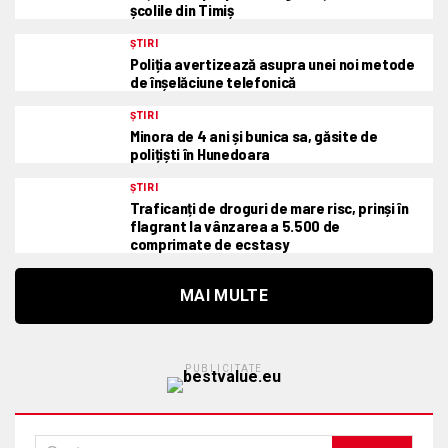
școlile din Timiș
ȘTIRI
Poliția avertizează asupra unei noi metode
de înșelăciune telefonică
ȘTIRI
Minora de 4 ani și bunica sa, găsite de
polițiști în Hunedoara
ȘTIRI
Traficanți de droguri de mare risc, prinși în
flagrant la vânzarea a 5.500 de
comprimate de ecstasy
MAI MULTE
PUBLICITATE