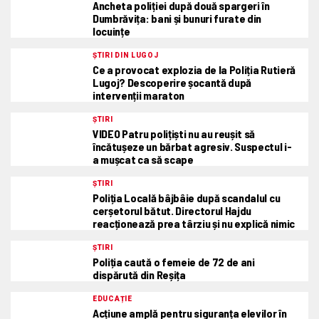
Ancheta poliției după două spargeri în
Dumbrăvița: bani și bunuri furate din
locuințe
ȘTIRI DIN LUGOJ
Ce a provocat explozia de la Poliția Rutieră
Lugoj? Descoperire șocantă după
intervenții maraton
ȘTIRI
VIDEO Patru polițiști nu au reușit să
încătușeze un bărbat agresiv. Suspectul i-
a mușcat ca să scape
ȘTIRI
Poliția Locală bâjbâie după scandalul cu
cerșetorul bătut. Directorul Hajdu
reacționează prea târziu și nu explică nimic
ȘTIRI
Poliția caută o femeie de 72 de ani
dispărută din Reșița
EDUCAȚIE
Acțiune amplă pentru siguranța elevilor în