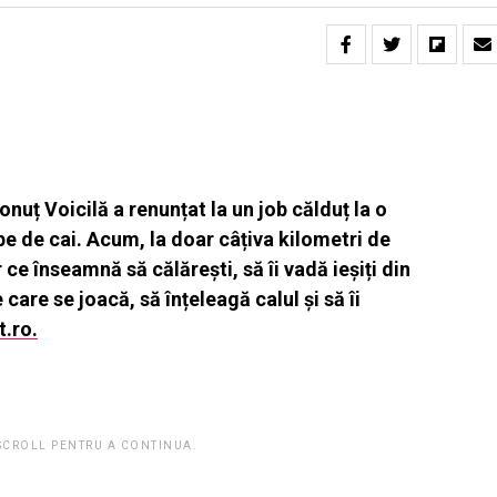
onuț Voicilă a renunțat la un job călduț la o
pe de cai. Acum, la doar câțiva kilometri de
 ce înseamnă să călărești, să îi vadă ieșiți din
 care se joacă, să înțeleagă calul și să îi
.ro.
 SCROLL PENTRU A CONTINUA.