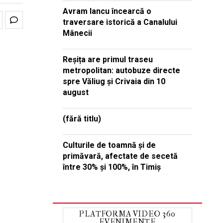
Avram Iancu încearcă o
traversare istorică a Canalului
Mânecii
Reșița are primul traseu
metropolitan: autobuze directe
spre Văliug și Crivaia din 10
august
(fără titlu)
Culturile de toamnă și de
primăvară, afectate de secetă
între 30% și 100%, în Timiș
PLATFORMA VIDEO 360
EVENIMENTE