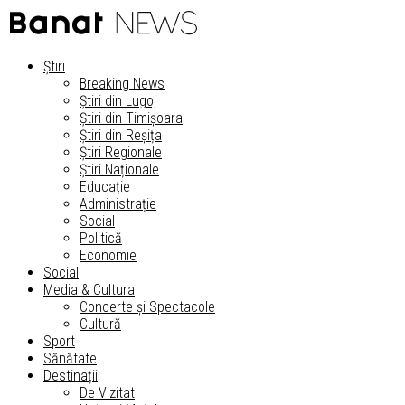
Știri
Breaking News
Știri din Lugoj
Știri din Timișoara
Știri din Reșița
Știri Regionale
Știri Naționale
Educație
Administrație
Social
Politică
Economie
Social
Media & Cultura
Concerte și Spectacole
Cultură
Sport
Sănătate
Destinații
De Vizitat