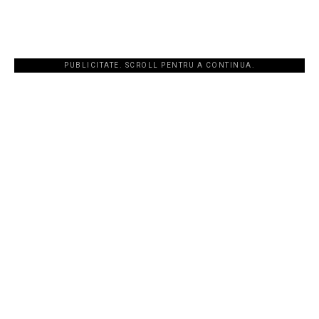
PUBLICITATE. SCROLL PENTRU A CONTINUA.