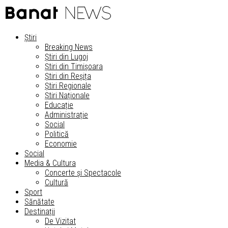
Știri
Breaking News
Știri din Lugoj
Știri din Timișoara
Știri din Reșița
Știri Regionale
Știri Naționale
Educație
Administrație
Social
Politică
Economie
Social
Media & Cultura
Concerte și Spectacole
Cultură
Sport
Sănătate
Destinații
De Vizitat