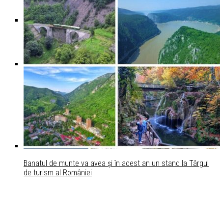
Siegfried Mureșan, propunerea PNL, USR și UDMR pentru
funcţia de premier
Nicușor Dan: Formarea unui guvern politic minoritar,
principala variantă după consultările de la Cotroceni
Banatul de munte va avea și în acest an un stand la Târgul
de turism al României