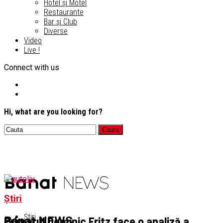
Hotel și Motel
Restaurante
Bar și Club
Diverse
Video
Live !
Connect with us
Hi, what are you looking for?
Știri
Știri
Primarul Dominic Fritz face o analiză a
Banat NEWS