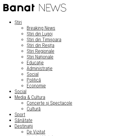
Știri
Breaking News
Știri din Lugoj
Știri din Timișoara
Știri din Reșița
Știri Regionale
Știri Naționale
Educație
Administrație
Social
Politică
Economie
Social
Media & Cultura
Concerte și Spectacole
Cultură
Sport
Sănătate
Destinații
De Vizitat