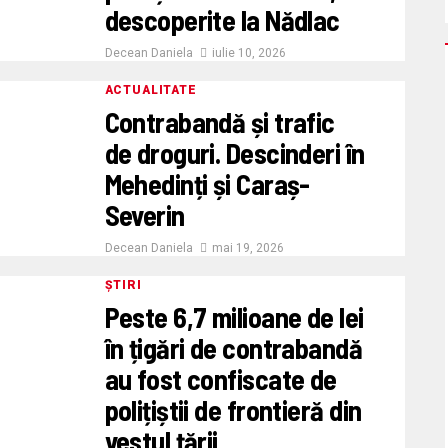
descoperite la Nădlac
Decean Daniela
iulie 10, 2026
ACTUALITATE
Contrabandă și trafic
de droguri. Descinderi în
Mehedinți și Caraș-
Severin
Decean Daniela
mai 19, 2026
ȘTIRI
Peste 6,7 milioane de lei
în țigări de contrabandă
au fost confiscate de
polițiștii de frontieră din
vestul țării