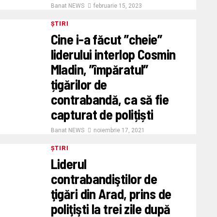
Banat NEWS
februarie 15, 2023
ȘTIRI
Cine i-a făcut ”cheie”
liderului interlop Cosmin
Mladin, ”împăratul”
țigărilor de
contrabandă, ca să fie
capturat de polițiști
Banat NEWS
noiembrie 17, 2021
ȘTIRI
Liderul
contrabandiştilor de
ţigări din Arad, prins de
poliţişti la trei zile după