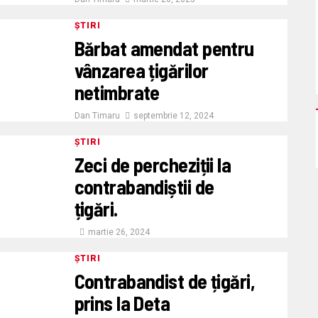
ȘTIRI
Bărbat amendat pentru
vânzarea țigărilor
netimbrate
Dan Timaru
septembrie 12, 2024
ȘTIRI
Zeci de percheziții la
contrabandiștii de
țigări.
martie 26, 2024
ȘTIRI
Contrabandist de țigări,
prins la Deta