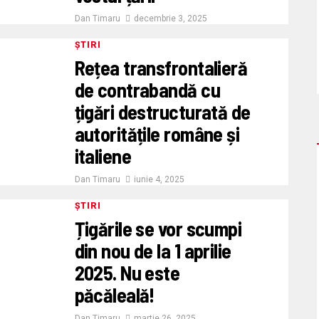
Dan Timaru
decembrie 3, 2025
ȘTIRI
Rețea transfrontalieră
de contrabandă cu
țigări destructurată de
autoritățile române și
italiene
Dan Timaru
iunie 4, 2025
ȘTIRI
Țigările se vor scumpi
din nou de la 1 aprilie
2025. Nu este
păcăleală!
Dan Timaru
martie 26, 2025