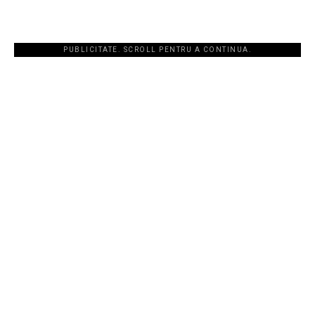
PUBLICITATE. SCROLL PENTRU A CONTINUA.