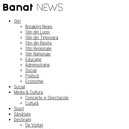
Știri
Breaking News
Știri din Lugoj
Știri din Timișoara
Știri din Reșița
Știri Regionale
Știri Naționale
Educație
Administrație
Social
Politică
Economie
Social
Media & Cultura
Concerte și Spectacole
Cultură
Sport
Sănătate
Destinații
De Vizitat