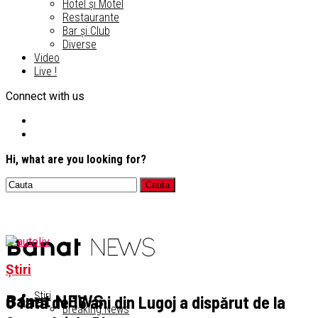
Hotel și Motel
Restaurante
Bar și Club
Diverse
Video
Live !
Connect with us
Hi, what are you looking for?
Știri
Știri
O fată de 16 ani din Lugoj a dispărut de la
Banat NEWS
Breaking News