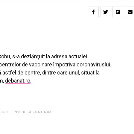
Robu, s-a dezlănţuit la adresa actualei
 centrelor de vaccinare împotriva coronaviruslui.
stfel de centre, dintre care unul, situat la
rm,
debanat.ro
.
 SCROLL PENTRU A CONTINUA.