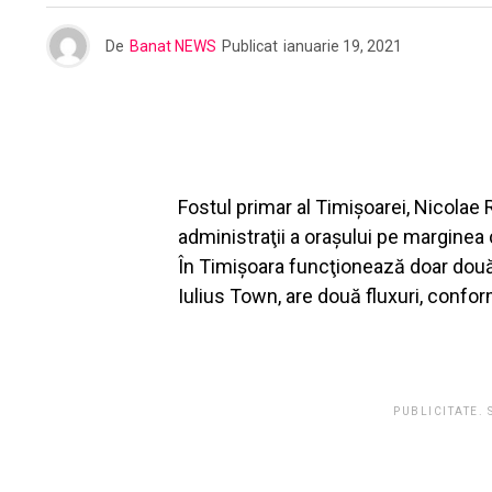
De
Banat NEWS
Publicat
ianuarie 19, 2021
Fostul primar al Timişoarei, Nicolae 
administraţii a oraşului pe marginea
În Timişoara funcţionează doar două a
Iulius Town, are două fluxuri, confo
PUBLICITATE.