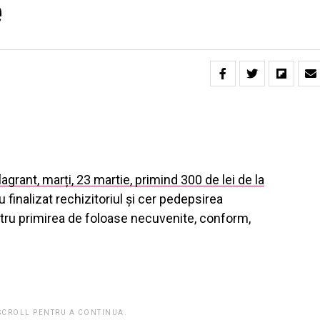
e
flagrant, marți, 23 martie, primind 300 de lei de la
u finalizat rechizitoriul și cer pedepsirea
ntru primirea de foloase necuvenite, conform,
 SCROLL PENTRU A CONTINUA.