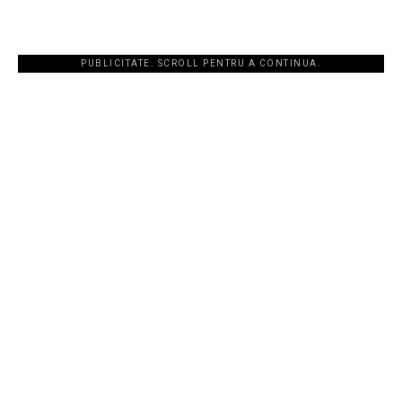
PUBLICITATE. SCROLL PENTRU A CONTINUA.