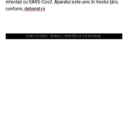
infectați cu SARS-Cov2. Aparatul este unic în Vestul țării,
conform,
debanat.ro
PUBLICITATE. SCROLL PENTRU A CONTINUA.