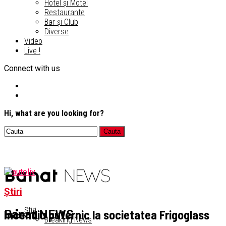
Hotel și Motel
Restaurante
Bar și Club
Diverse
Video
Live !
Connect with us
Hi, what are you looking for?
Știri
Știri
Incendiu puternic la societatea Frigoglass
Banat NEWS
Breaking News