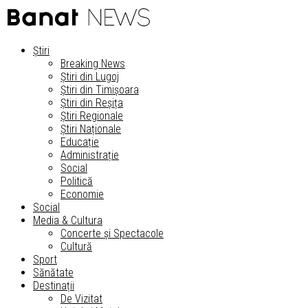
Știri
Breaking News
Știri din Lugoj
Știri din Timișoara
Știri din Reșița
Știri Regionale
Știri Naționale
Educație
Administrație
Social
Politică
Economie
Social
Media & Cultura
Concerte și Spectacole
Cultură
Sport
Sănătate
Destinații
De Vizitat