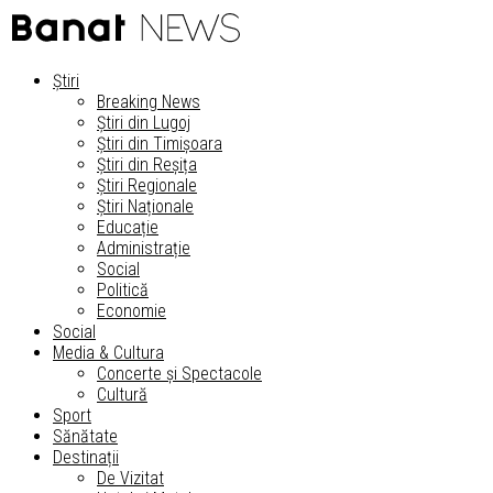
Știri
Breaking News
Știri din Lugoj
Știri din Timișoara
Știri din Reșița
Știri Regionale
Știri Naționale
Educație
Administrație
Social
Politică
Economie
Social
Media & Cultura
Concerte și Spectacole
Cultură
Sport
Sănătate
Destinații
De Vizitat