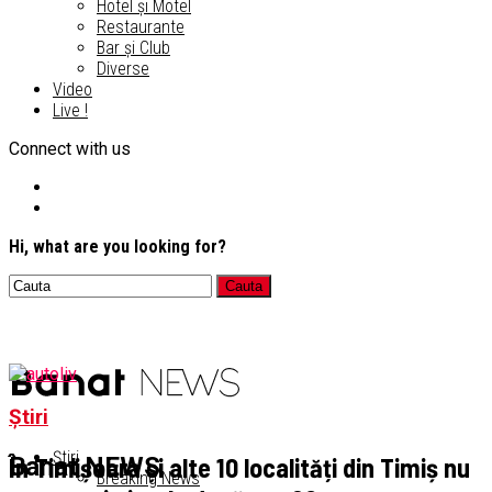
Hotel și Motel
Restaurante
Bar și Club
Diverse
Video
Live !
Connect with us
Hi, what are you looking for?
Știri
Știri
În Timișoara și alte 10 localități din Timiș nu
Banat NEWS
Breaking News