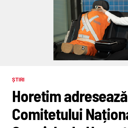
ȘTIRI
Horetim adreseaz
Comitetului Naționa