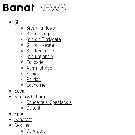
Știri
Breaking News
Știri din Lugoj
Știri din Timișoara
Știri din Reșița
Știri Regionale
Știri Naționale
Educație
Administrație
Social
Politică
Economie
Social
Media & Cultura
Concerte și Spectacole
Cultură
Sport
Sănătate
Destinații
De Vizitat