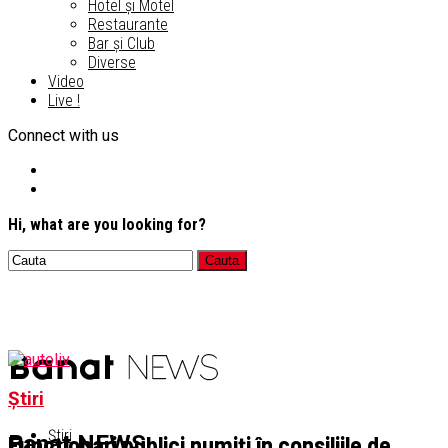
Hotel și Motel
Restaurante
Bar și Club
Diverse
Video
Live !
Connect with us
Hi, what are you looking for?
Știri
Știri
Funcționari publici numiți în consiliile de
Banat NEWS