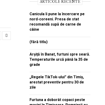
ARTICOLE RECENTE
Canicula îi pune la încercare pe
nord-coreeni. Presa de stat
recomandă supă de carne de
câine
(fără titlu)
Arșiță în Banat, furtuni spre seară.
Temperaturile urcă până la 35 de
grade
„Regele TikTok-ului” din Timiș,
arestat preventiv pentru 30 de
zile
Furtuna a doborât copaci peste
mașini în Timișoara. Pompierii au