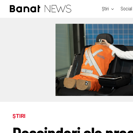
Știri
Social
ȘTIRI
Descinderi ale proc