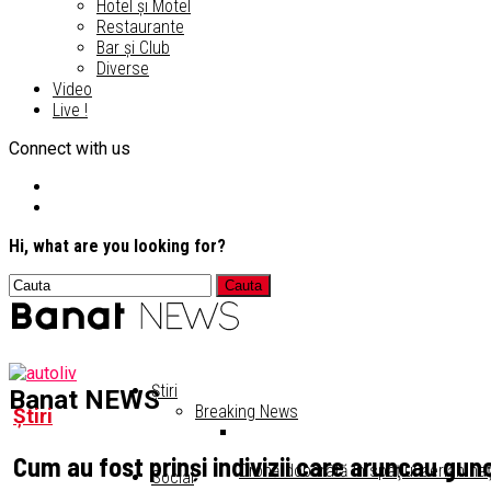
Hotel și Motel
Restaurante
Bar și Club
Diverse
Video
Live !
Connect with us
Hi, what are you looking for?
Știri
Banat NEWS
Breaking News
Știri
Cum au fost prinși indivizii care aruncau gun
Dronă doborâtă în spaţiul aerian naţ
Social