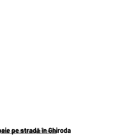
oaie pe stradă în Ghiroda
ional de către un pilot român