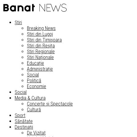
Știri
Breaking News
Știri din Lugoj
Știri din Timișoara
Știri din Reșița
Știri Regionale
Știri Naționale
Educație
Administrație
Social
Politică
Economie
Social
Media & Cultura
Concerte și Spectacole
Cultură
Sport
Sănătate
Destinații
De Vizitat