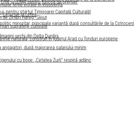
 USR și UDMR pentru funcţia de premier
 multe firme intrate în insolvență
ui, pentru startul Timişoarei Capitală Culturală!
 – Excursie la Letea
i de Zimbri Hațeg–Slivuț
litic minoritar, principala variantă după consultările de la Cotroceni
 mari suprafețe cultivate
 Imagini vechi din Delta Dunării
ărime naturală, construit în județul Arad cu fonduri europene
a angajatori, după majorarea salariului minim
igenului cu boxe: „Cetatea Zurli” respiră adânc