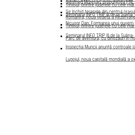
Siegfried Mureșan, propunerea PNL,
Timișul, printre județele cu cele mai
Se închid terasele din centrul oraşul
Seminarul INFO TRIP III de la Sulina
Romanița, noua vedetă a Rezervație
Nicușor Dan: Formarea unui guvern po
Timișul, printre județele cu cele mai
Seminarul INFO TRIP III de la Sulina-
Parc de aventură, cu dinozauri în m
Inspecția Muncii anunță controale l
Lugojul, noua capitală mondială a ox