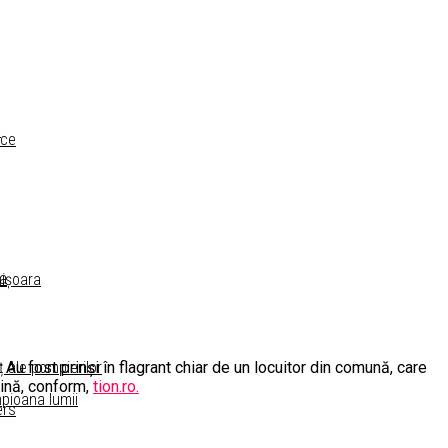
a
ece
ra
mișoara
Au fost prinși în flagrant chiar de un locuitor din comună, care
ț ale pompierilor
șină, conform,
tion.ro.
mpioana lumii
ers