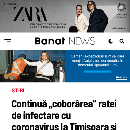
ȘTIRI
Continuă „coborârea” ratei
de infectare cu
coronavirus la Timișoara și