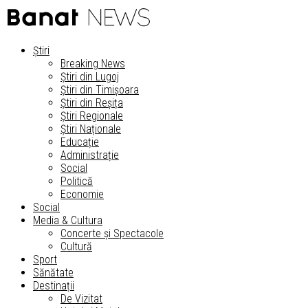
Știri
Breaking News
Știri din Lugoj
Știri din Timișoara
Știri din Reșița
Știri Regionale
Știri Naționale
Educație
Administrație
Social
Politică
Economie
Social
Media & Cultura
Concerte și Spectacole
Cultură
Sport
Sănătate
Destinații
De Vizitat