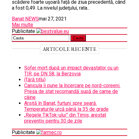
scădere foarte ușoară față de ziua precedentă, când
a fost 0,49. La nivelul judeţului, rata...
Banat NEWS
mai 27, 2021
Mai multe
Publicitate
ARTICOLE RECENTE
Șofer mort după un impact devastator cu un
TIR, pe DN 58, la Berzovia
(fără titlu)
Canicula îi pune la încercare pe nord-coreeni.
Presa de stat recomandă supă de carne de
câine
Arșiță în Banat, furtuni spre seară.
Temperaturile urcă până la 35 de grade
„Regele TikTok-ului” din Timiș, arestat
preventiv pentru 30 de zile
Publicitate