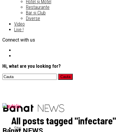
Hotel și Motel
Restaurante
Bar și Club
Diverse
Video
Live !
Connect with us
Hi, what are you looking for?
All posts tagged "infectare"
Știri
Banat NEWS