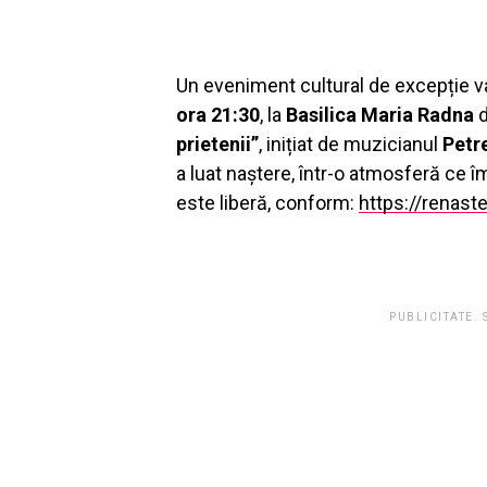
Un eveniment cultural de excepție v
ora 21:30
, la
Basilica Maria Radna
d
prietenii”
, inițiat de muzicianul
Petr
a luat naștere, într-o atmosferă ce î
este liberă, conform:
https://renaste
PUBLICITATE.