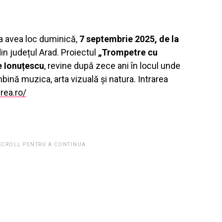
a avea loc duminică,
7 septembrie 2025, de la
in județul Arad. Proiectul
„Trompetre cu
e Ionuțescu
, revine după zece ani în locul unde
mbină muzica, arta vizuală și natura. Intrarea
rea.ro/
 SCROLL PENTRU A CONTINUA.