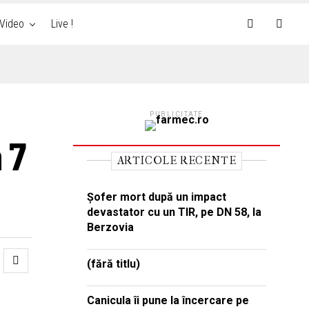
Video
Live !
PUBLICITATE
 7
ARTICOLE RECENTE
Șofer mort după un impact
devastator cu un TIR, pe DN 58, la
Berzovia
(fără titlu)
Canicula îi pune la încercare pe