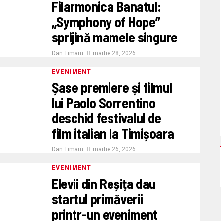
Filarmonica Banatul:
„Symphony of Hope”
sprijină mamele singure
Dan Timaru
martie 28, 2026
EVENIMENT
Șase premiere și filmul
lui Paolo Sorrentino
deschid festivalul de
film italian la Timișoara
Dan Timaru
martie 26, 2026
EVENIMENT
Elevii din Reșița dau
startul primăverii
printr-un eveniment