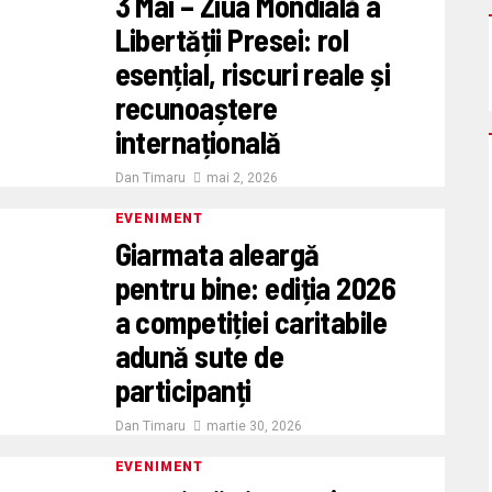
3 Mai – Ziua Mondială a
Libertății Presei: rol
esențial, riscuri reale și
recunoaștere
internațională
Dan Timaru
mai 2, 2026
EVENIMENT
Giarmata aleargă
pentru bine: ediția 2026
a competiției caritabile
adună sute de
participanți
Dan Timaru
martie 30, 2026
EVENIMENT