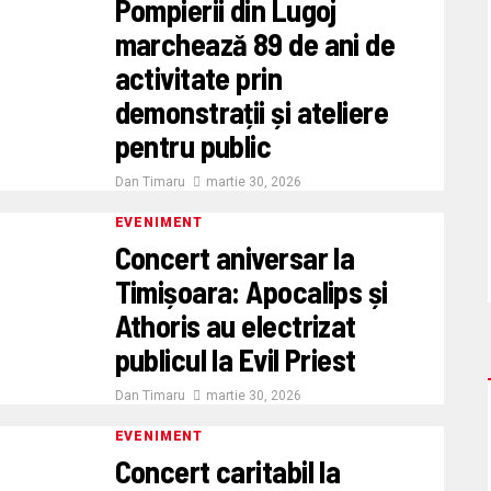
Pompierii din Lugoj
marchează 89 de ani de
activitate prin
demonstrații și ateliere
pentru public
Dan Timaru
martie 30, 2026
EVENIMENT
Concert aniversar la
Timișoara: Apocalips și
Athoris au electrizat
publicul la Evil Priest
Dan Timaru
martie 30, 2026
EVENIMENT
Concert caritabil la