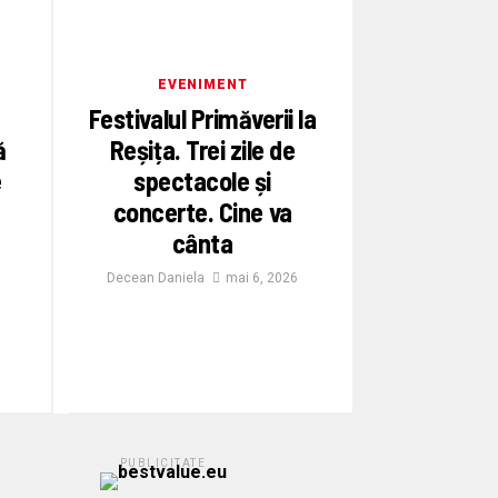
EVENIMENT
Festivalul Primăverii la
ă
Reșița. Trei zile de
e
spectacole și
concerte. Cine va
cânta
Decean Daniela
mai 6, 2026
PUBLICITATE