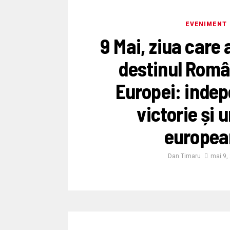
EVENIMENT
9 Mai, ziua care
destinul Român
Europei: inde
victorie și 
europea
Dan Timaru
mai 9,