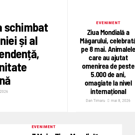
 a schimbat
EVENIMENT
Ziua Mondială a
iei și al
Măgarului, celebrat
pe 8 mai. Animalel
pendență,
care au ajutat
unitate
omenirea de peste
5.000 de ani,
nă
omagiate la nivel
internațional
 2026
Dan Timaru
mai 8, 2026
EVENIMENT