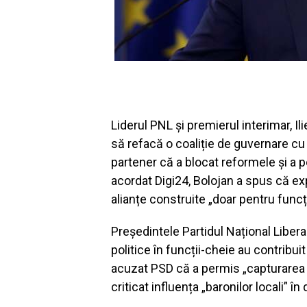
Liderul PNL și premierul interimar,
Il
să refacă o coaliție de guvernare c
partener că a blocat reformele și a poli
acordat Digi24, Bolojan a spus că ex
alianțe construite „doar pentru funcț
Președintele
Partidul Național Libera
politice în funcții-cheie au contribui
acuzat PSD că a permis „capturarea in
criticat influența „baronilor locali” în