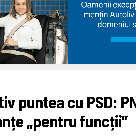
itiv puntea cu PSD: P
nțe „pentru funcții”