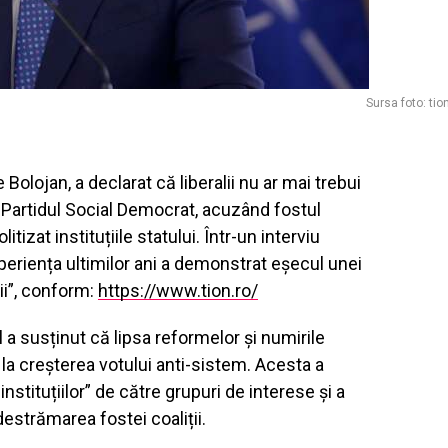
Sursa foto: tio
ie Bolojan
, a declarat că liberalii nu ar mai trebui
u
Partidul Social Democrat
, acuzând fostul
tizat instituțiile statului. Într-un interviu
periența ultimilor ani a demonstrat eșecul unei
ii”, conform:
https://www.tion.ro/
l
a susținut că lipsa reformelor și numirile
t la creșterea votului anti-sistem. Acesta a
stituțiilor” de către grupuri de interese și a
 destrămarea fostei coaliții.