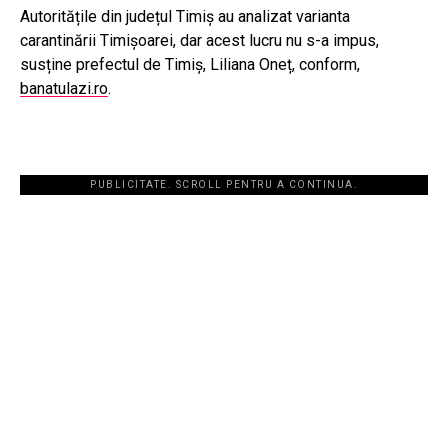
Autoritățile din județul Timiș au analizat varianta
carantinării Timișoarei, dar acest lucru nu s-a impus,
susține prefectul de Timiș, Liliana Oneț, conform,
banatulazi.ro
.
PUBLICITATE. SCROLL PENTRU A CONTINUA.