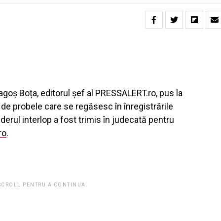
ragoș Boța, editorul șef al PRESSALERT.ro, pus la
de probele care se regăsesc în înregistrările
derul interlop a fost trimis în judecată pentru
ro
.
 SCROLL PENTRU A CONTINUA.