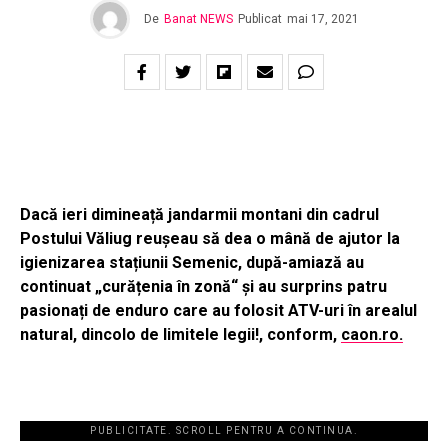
De
Banat NEWS
Publicat
mai 17, 2021
Dacă ieri dimineață jandarmii montani din cadrul
Postului Văliug reușeau să dea o mână de ajutor la
igienizarea stațiunii Semenic, după-amiază au
continuat „curățenia în zonă“ și au surprins patru
pasionați de enduro care au folosit ATV-uri în arealul
natural, dincolo de limitele legii!, conform,
caon.ro.
PUBLICITATE. SCROLL PENTRU A CONTINUA.