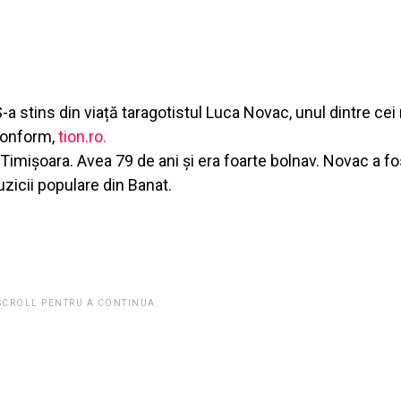
S-a stins din viață taragotistul Luca Novac, unul dintre cei
conform,
tion.ro.
Timișoara. Avea 79 de ani și era foarte bolnav. Novac a fo
zicii populare din Banat.
 SCROLL PENTRU A CONTINUA.