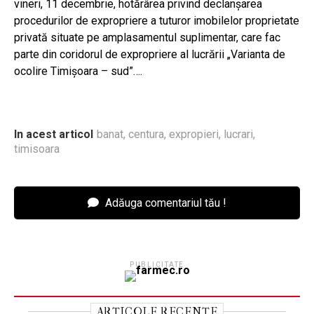
vineri, 11 decembrie, hotărârea privind declanşarea
procedurilor de expropriere a tuturor imobilelor proprietate
privată situate pe amplasamentul suplimentar, care fac
parte din coridorul de expropriere al lucrării „Varianta de
ocolire Timișoara – sud”….
In acest articol
banat
,
centura
,
expropieri
,
lucrari
,
timisoara
Adăuga comentariul tău !
PUBLICITATE
ARTICOLE RECENTE