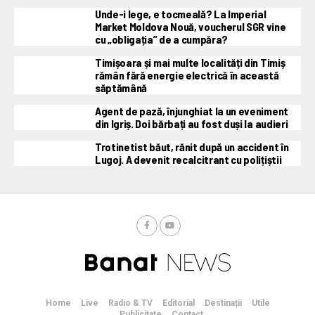
Unde-i lege, e tocmeală? La Imperial
Market Moldova Nouă, voucherul SGR vine
cu „obligația” de a cumpăra?
Timișoara și mai multe localități din Timiș
rămân fără energie electrică în această
săptămână
Agent de pază, înjunghiat la un eveniment
din Igriș. Doi bărbați au fost duși la audieri
Trotinetist băut, rănit după un accident în
Lugoj. A devenit recalcitrant cu polițiștii
Home
Live
Radio & TV
Editorial
Destinații
Utile
Publicitate
Contact