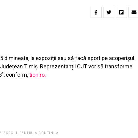
 5 dimineața, la expoziții sau să facă sport pe acoperișul
ui Județean Timiș. Reprezentanții CJT vor să transforme
23”, conform,
tion.ro.
E. SCROLL PENTRU A CONTINUA.