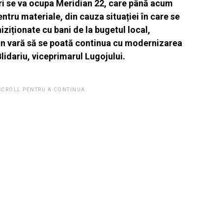
rări se va ocupa Meridian 22, care până acum
ntru materiale, din cauza situației în care se
iziționate cu bani de la bugetul local,
n vară să se poată continua cu moder­nizarea
lidariu, viceprimarul Lugojului.
 SCROLL PENTRU A CONTINUA.