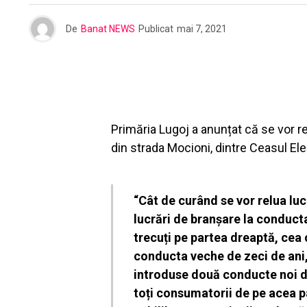
De
Banat NEWS
Publicat
mai 7, 2021
Primăria Lugoj a anunțat că se vor rel
din strada Mocioni, dintre Ceasul Elec
“Cât de curând se vor relua luc
lucrări de branșare la conduct
trecuți pe partea dreaptă, cea 
conducta veche de zeci de ani, 
introduse două conducte noi de
toți consumatorii de pe acea pa