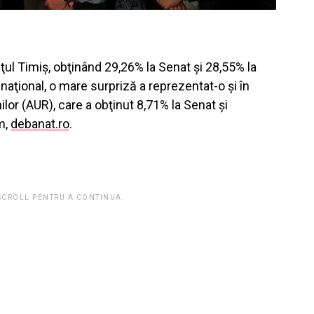
ţul Timiş, obţinând 29,26% la Senat şi 28,55% la
 naţional, o mare surpriză a reprezentat-o şi în
lor (AUR), care a obţinut 8,71% la Senat şi
m,
debanat.ro
.
 SCROLL PENTRU A CONTINUA.