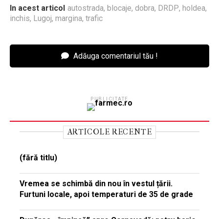
In acest articol
autostrada
,
blocaje
,
dobra
,
DRDP
,
holdea
,
inchis
,
Lugoj
,
margina
,
trafic
Adăuga comentariul tău !
PUBLICITATE
ARTICOLE RECENTE
(fără titlu)
Vremea se schimbă din nou în vestul țării.
Furtuni locale, apoi temperaturi de 35 de grade