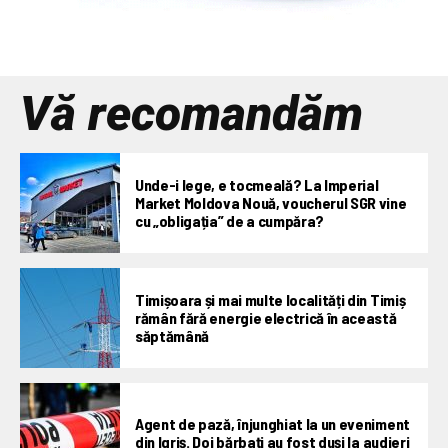
Vă recomandăm
Unde-i lege, e tocmeală? La Imperial
Market Moldova Nouă, voucherul SGR vine
cu „obligația” de a cumpăra?
Timișoara și mai multe localități din Timiș
rămân fără energie electrică în această
săptămână
Agent de pază, înjunghiat la un eveniment
din Igriș. Doi bărbați au fost duși la audieri