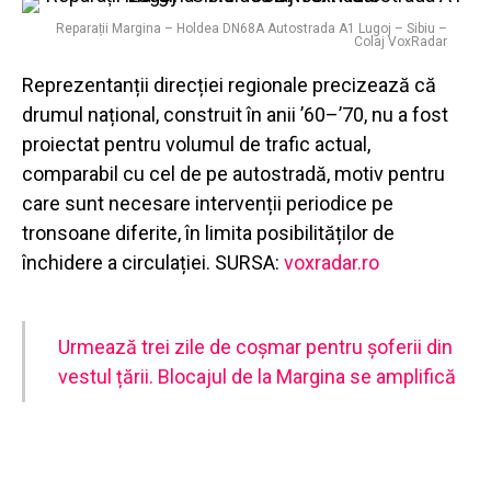
Reparații Margina – Holdea DN68A Autostrada A1 Lugoj – Sibiu –
Colaj VoxRadar
Reprezentanții direcției regionale precizează că
drumul național, construit în anii ’60–’70, nu a fost
proiectat pentru volumul de trafic actual,
comparabil cu cel de pe autostradă, motiv pentru
care sunt necesare intervenții periodice pe
tronsoane diferite, în limita posibilităților de
închidere a circulației.
SURSA:
voxradar.ro
Urmează trei zile de coșmar pentru șoferii din
vestul țării. Blocajul de la Margina se amplifică