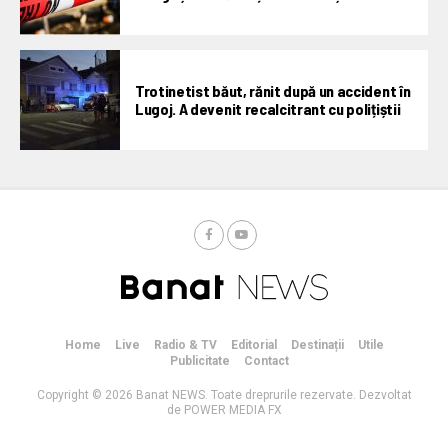
Trotinetist băut, rănit după un accident în
Lugoj. A devenit recalcitrant cu polițiștii
Home
Live
Radio & TV
Editorial
Destinații
Utile
Publicitate
Contact
Copyright © 2026 Banat NEWS. Toate dreprurile rezervate. Dezvoltat
de POWER MEDIA FX