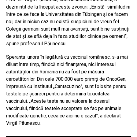
dezmințit de la început aceste zvonuri: „Există similitudini
între ce se face la Universitatea din Tübingen și ce facem
noi, dar în niciun caz nu există suspiciuni de vreun fel.
Colegii germani sunt mult mai avansați, sunt bine susținuți
de stat și se află deja în faza studiilor clinice pe oameni”,
spune profesorul Păunescu.
Speranța unora în legătură cu vaccinul românesc, s-a mai
diluat între timp, fiindcă nici finanțarea, nici interesul
autorităților din România nu au fost pe măsura
cercetătorilor. Din cele 700.000 euro primiți de OncoGen,
împreună cu Institutul „Cantacuzino”, sunt folosite pentru
testele pe șoareci pentru a determina toxicitatea
vaccinului. „Aceste teste nu au valoare la dosarul
vaccinului, fiindcă testele acceptate se fac pe animale
modificate genetic, ceea ce aici nu e cazul”, a declarat
Virgil Păunescu.