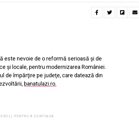
 că este nevoie de o reformă serioasă şi de
tice şi locale, pentru modernizarea României.
l de împărţire pe judeţe, care datează din
ezvoltării,
banatulazi.ro.
 SCROLL PENTRU A CONTINUA.