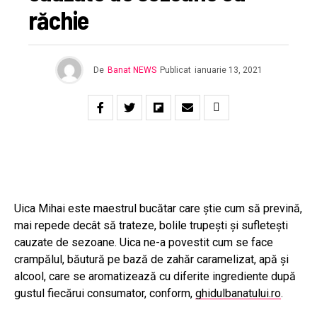
răchie
De
Banat NEWS
Publicat
ianuarie 13, 2021
Uica Mihai este maestrul bucătar care știe cum să prevină,
mai repede decât să trateze, bolile trupești și sufletești
cauzate de sezoane. Uica ne-a povestit cum se face
crampălul, băutură pe bază de zahăr caramelizat, apă şi
alcool, care se aromatizează cu diferite ingrediente după
gustul fiecărui consumator, conform,
ghidulbanatului.ro
.