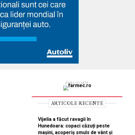
PUBLICITATE
ARTICOLE RECENTE
Vijelia a făcut ravagii în
Hunedoara: copaci căzuți peste
mașini, acoperiș smuls de vânt și