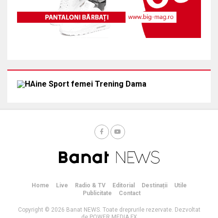
Home
Live
Radio & TV
Editorial
Destinații
Utile
Publicitate
Contact
Copyright © 2026 Banat NEWS. Toate dreprurile rezervate. Dezvoltat
de POWER MEDIA FX