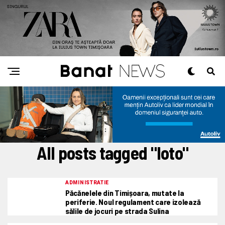
All posts tagged "loto"
ADMINISTRATIE
Păcănelele din Timișoara, mutate la
periferie. Noul regulament care izolează
sălile de jocuri pe strada Sulina