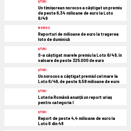
ȘTIRI
Un timișorean norocos a câștigat un premiu
de peste 6,34 milioane de euro la Loto
6/49
NOROC
Reporturi de milioane de euro la tragerea
loto de duminică
ȘTIRI
S-a câștigat marele premiu la Loto 6/49, în
valoare de peste 325.000 de euro
ȘTIRI
Un norocos a câștigat premiul cel mare la
Loto 6/49, de peste 9,58 milioane de euro
ȘTIRI
Loteria Română anunță un report uriaș
pentru categoria I
ȘTIRI
Report de peste 4,4 milioane de euro la
Loto 6 din 49