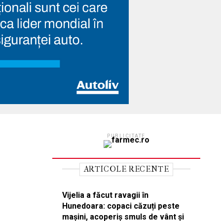
PUBLICITATE
ARTICOLE RECENTE
Vijelia a făcut ravagii în
Hunedoara: copaci căzuți peste
mașini, acoperiș smuls de vânt și