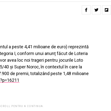
entul a peste 4,41 milioane de euro) reprezintă
categoria I, conform unui anunț făcut de Loteria
r avea loc noi trageri pentru jocurile Loto
5/40 şi Super Noroc, în contextul în care la
7.900 de premii, totalizând peste 1,48 milioane
o/?p=16211
 SCROLL PENTRU A CONTINUA.