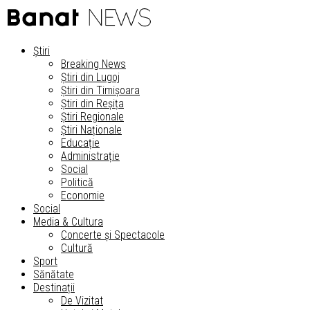
Știri
Breaking News
Știri din Lugoj
Știri din Timișoara
Știri din Reșița
Știri Regionale
Știri Naționale
Educație
Administrație
Social
Politică
Economie
Social
Media & Cultura
Concerte și Spectacole
Cultură
Sport
Sănătate
Destinații
De Vizitat