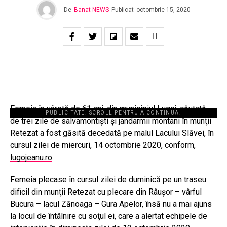
De
Banat NEWS
Publicat
octombrie 15, 2020
Femeia în vârstă de 61 ani, din municipiul Lugoj, căutată
PUBLICITATE. SCROLL PENTRU A CONTINUA.
de trei zile de salvamontişti şi jandarmii montani în munţii
Retezat a fost găsită decedată pe malul Lacului Slăvei, în
cursul zilei de miercuri, 14 octombrie 2020, conform,
lugojeanu.ro
.
Femeia plecase în cursul zilei de duminică pe un traseu
dificil din munţii Retezat cu plecare din Râuşor – vârful
Bucura – lacul Zănoaga – Gura Apelor, însă nu a mai ajuns
la locul de întâlnire cu soţul ei, care a alertat echipele de