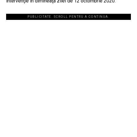
intervenţie în dimineaţa zilei de 12 octombrie 2020.
PUBLICITATE. SCROLL PENTRU A CONTINUA.