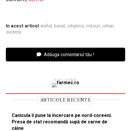
In acest articol
arafat
,
banat
,
iohannis
,
măsuri
,
orban
,
sedinta
Adăuga comentariul tău !
PUBLICITATE
ARTICOLE RECENTE
Canicula îi pune la încercare pe nord-coreeni.
Presa de stat recomandă supă de carne de
câine