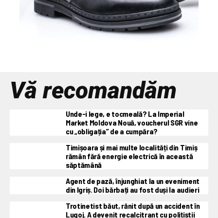
Vă recomandăm
Unde-i lege, e tocmeală? La Imperial
Market Moldova Nouă, voucherul SGR vine
cu „obligația” de a cumpăra?
Timișoara și mai multe localități din Timiș
rămân fără energie electrică în această
săptămână
Agent de pază, înjunghiat la un eveniment
din Igriș. Doi bărbați au fost duși la audieri
Trotinetist băut, rănit după un accident în
Lugoj. A devenit recalcitrant cu polițiștii