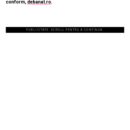
conform,
debanat.ro
.
PUBLICITATE. SCROLL PENTRU A CONTINUA.