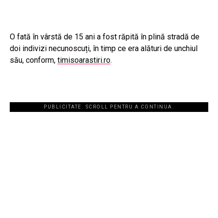
O fată în vârstă de 15 ani a fost răpită în plină stradă de
doi indivizi necunoscuți, în timp ce era alături de unchiul
său, conform,
timisoarastiri.ro
.
PUBLICITATE. SCROLL PENTRU A CONTINUA.