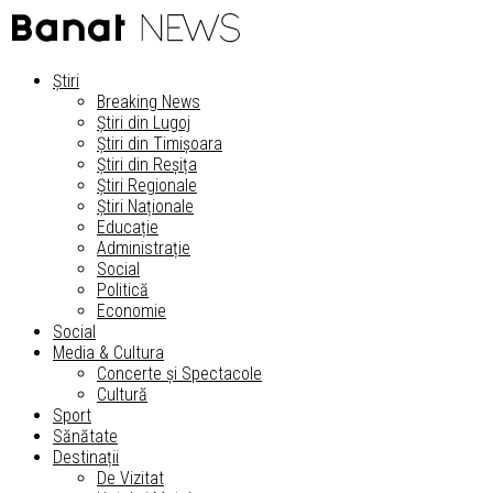
Știri
Breaking News
Știri din Lugoj
Știri din Timișoara
Știri din Reșița
Știri Regionale
Știri Naționale
Educație
Administrație
Social
Politică
Economie
Social
Media & Cultura
Concerte și Spectacole
Cultură
Sport
Sănătate
Destinații
De Vizitat