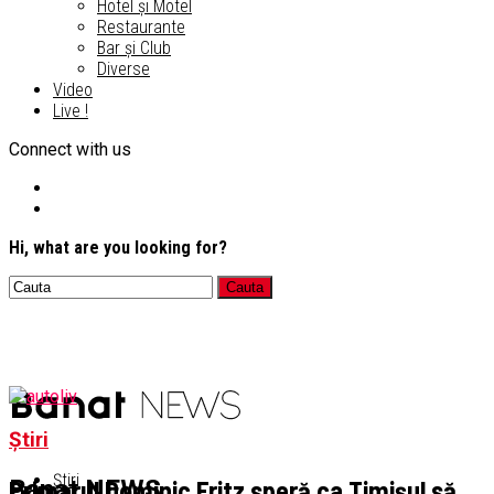
Hotel și Motel
Restaurante
Bar și Club
Diverse
Video
Live !
Connect with us
Hi, what are you looking for?
Știri
Știri
Primarul Dominic Fritz speră ca Timișul să
Banat NEWS