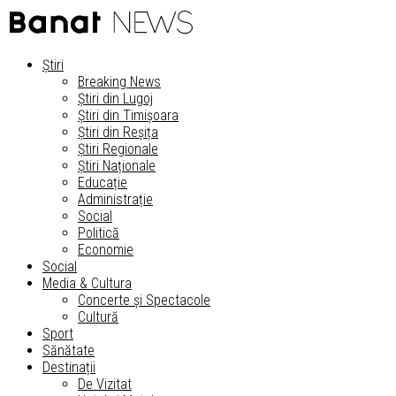
Știri
Breaking News
Știri din Lugoj
Știri din Timișoara
Știri din Reșița
Știri Regionale
Știri Naționale
Educație
Administrație
Social
Politică
Economie
Social
Media & Cultura
Concerte și Spectacole
Cultură
Sport
Sănătate
Destinații
De Vizitat