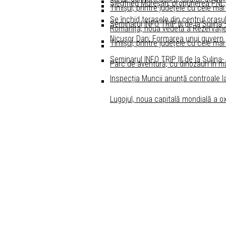
Siegfried Mureșan, propunerea PNL,
Timișul, printre județele cu cele mai
Se închid terasele din centrul oraşul
Seminarul INFO TRIP III de la Sulina
Romanița, noua vedetă a Rezervație
Nicușor Dan: Formarea unui guvern po
Timișul, printre județele cu cele mai
Seminarul INFO TRIP III de la Sulina-
Parc de aventură, cu dinozauri în m
Inspecția Muncii anunță controale l
Lugojul, noua capitală mondială a ox