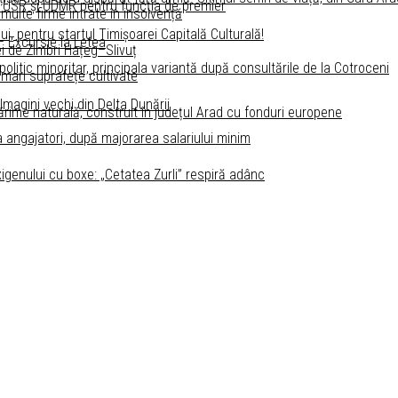
 USR și UDMR pentru funcţia de premier
 multe firme intrate în insolvență
ui, pentru startul Timişoarei Capitală Culturală!
 – Excursie la Letea
i de Zimbri Hațeg–Slivuț
litic minoritar, principala variantă după consultările de la Cotroceni
 mari suprafețe cultivate
 Imagini vechi din Delta Dunării
ărime naturală, construit în județul Arad cu fonduri europene
a angajatori, după majorarea salariului minim
igenului cu boxe: „Cetatea Zurli” respiră adânc