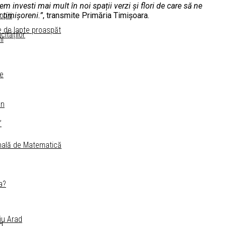
 investi mai mult în noi spații verzi și flori de care să ne
 timișoreni.”
, transmite Primăria Timișoara.
piii
re de lapte proaspăt
ităților
ni
le
an
”
onală de Matematică
a?
diu Arad
d