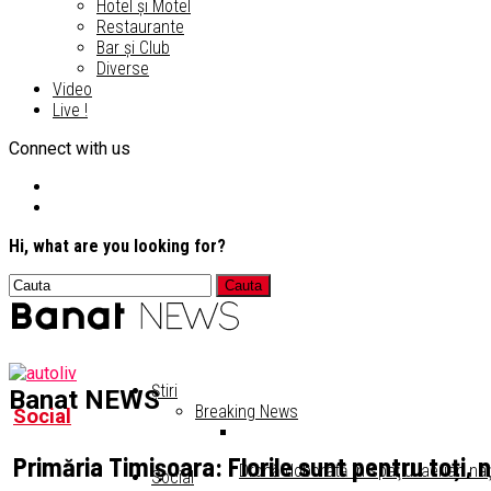
Hotel și Motel
Restaurante
Bar și Club
Diverse
Video
Live !
Connect with us
Hi, what are you looking for?
Știri
Banat NEWS
Breaking News
Social
Primăria Timișoara: Florile sunt pentru toți,
Dronă doborâtă în spaţiul aerian naţ
Social