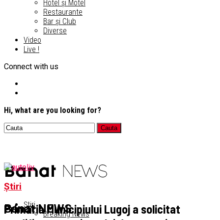
Hotel și Motel
Restaurante
Bar și Club
Diverse
Video
Live !
Connect with us
Hi, what are you looking for?
Știri
Știri
Primăria Municipiului Lugoj a solicitat
Banat NEWS
Breaking News