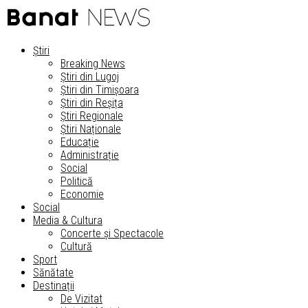
Știri
Breaking News
Știri din Lugoj
Știri din Timișoara
Știri din Reșița
Știri Regionale
Știri Naționale
Educație
Administrație
Social
Politică
Economie
Social
Media & Cultura
Concerte și Spectacole
Cultură
Sport
Sănătate
Destinații
De Vizitat