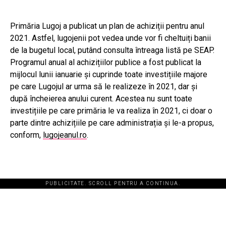
Primăria Lugoj a publicat un plan de achiziții pentru anul
2021. Astfel, lugojenii pot vedea unde vor fi cheltuiți banii
de la bugetul local, putând consulta întreaga listă pe SEAP.
Programul anual al achizițiilor publice a fost publicat la
mijlocul lunii ianuarie și cuprinde toate investițiile majore
pe care Lugojul ar urma să le realizeze în 2021, dar și
după încheierea anului curent. Acestea nu sunt toate
investițiile pe care primăria le va realiza în 2021, ci doar o
parte dintre achizițiile pe care administrația și le-a propus,
conform,
lugojeanul.ro
.
PUBLICITATE. SCROLL PENTRU A CONTINUA.