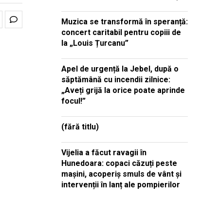
Muzica se transformă în speranță:
concert caritabil pentru copiii de
la „Louis Țurcanu”
Apel de urgență la Jebel, după o
săptămână cu incendii zilnice:
„Aveți grijă la orice poate aprinde
focul!”
(fără titlu)
Vijelia a făcut ravagii în
Hunedoara: copaci căzuți peste
mașini, acoperiș smuls de vânt și
intervenții în lanț ale pompierilor