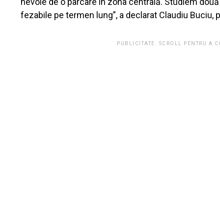
nevoie de o parcare în zona centrală. Studiem două l
fezabile pe termen lung”, a declarat Claudiu Buciu, 
PUBLICITATE. SCROLL PENTRU A 