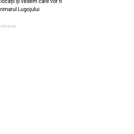
ocații și vedem care vor fi
primarul Lugojului
CONTINUA.